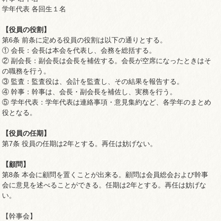
学年代表 各回生１名
【役員の役割】
第6条 前条に定める役員の役割は以下の通りとする。
① 会長：会長は本会を代表し、会務を総括する。
② 副会長：副会長は会長を補佐する。会長が空席になったときはそ
の職務を行う。
③ 監査：監査役は、会計を監査し、その結果を報告する。
④ 幹事：幹事は、会長・副会長を補佐し、実務を行う。
⑤ 学年代表：学年代表は連絡事項・意見集約など、各学年のまとめ
役となる。
【役員の任期】
第7条 役員の任期は2年とする。再任は妨げない。
【顧問】
第8条 本会に顧問を置くことが出来る。顧問は会員総会および幹事
会に意見を述べることができる。任期は2年とする。再任は妨げな
い。
【幹事会】