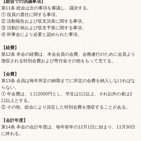
【総会での決議事項】
第11条 総会は次の事項を審議し、議決する。
① 役員の選任に関する事項。
② 活動報告および収支決算に関する事項。
③ 活動計画および収支予算に関する事項。
④ 幹事会により必要と認められた事項。
【経費】
第12条 本会の経費は、本会会員の会費、会務遂行のために会員より
徴収される特別会費および寄付金その他をもって充てる。
【会費】
第13条 会員は毎年所定の納期までに所定の会費を納入しなければな
らない。
① 年会費は、１口2000円とし、学生は1口以上、それ以外の者は2
口以上とする。
② その他、総会により決定した特別会費を徴収することがある。
【会計年度】
第14条 本会の会計年度は、毎年前年の12月1日に始まり、11月30日
に終わる。