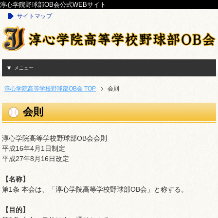
淳心学院野球部OB会公式WEBサイト
サイトマップ
メニュー
淳心学院高等学校野球部OB会 TOP
会則
会則
淳心学院高等学校野球部OB会会則
平成16年4月1日制定
平成27年8月16日改定
【名称】
第1条 本会は、「淳心学院高等学校野球部OB会」と称する。
【目的】