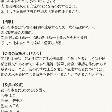
第2条 本会の目的は次の通りとする。
① 会員間の親睦と交流を活発なものにすること。
② 淳心学院高等学校野球部の活動を後援すること。
【活動】
第3条 本会は第2条の目的を達成するため、次の活動を行う。
① OB交流会の開催。
② 現役の活動報告、OBの近況報告を兼ねた会報の発行。
③ その他本会の目的達成に必要な活動。
【会員の資格および入会】
第4条 本会は、淳心学院高等学校野球部に在籍した者もしくは野球
部と親交のある者で、本会の趣旨に賛同し総会で承認を得た者で構
成される。また、会の円滑な運営を著しく阻害する者については、
総会の承認を経て会員資格を失効させることができることとする。
【役員の設置】
第5条 本会に次の役員を置く。
会長 １名
副会長 若干名
監査 若干名
幹事 若干名