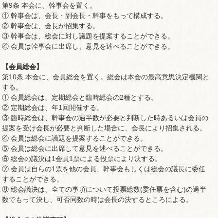
第9条 本会に、幹事会を置く。
① 幹事会は、会長・副会長・幹事をもって構成する。
② 幹事会は、会長が招集する。
③ 幹事会は、総会に対し議題を提案することができる。
④ 会員は幹事会に出席し、意見を述べることができる。
【会員総会】
第10条 本会に、会員総会を置く。総会は本会の最高意思決定機関と
する。
① 会員総会は、定期総会と臨時総会の2種とする。
② 定期総会は、年1回開催する。
③ 臨時総会は、幹事会の過半数が必要と判断した時あるいは会員の
提案を受け会長が必要と判断した場合に、会長により招集される。
④ 会員は総会に議題を提案することができる。
⑤ 会員は総会に出席して意見を述べることができる。
⑥ 総会の議決は1会員1票による投票により決する。
⑦ 会員は自らの1票を他の会員、幹事会もしくは総会の議長に委任
することができる。
⑧ 総会議決は、全ての事項について投票総数(委任票を含む)の過半
数でもって決し、可否同数の時は会長の決するところによる。