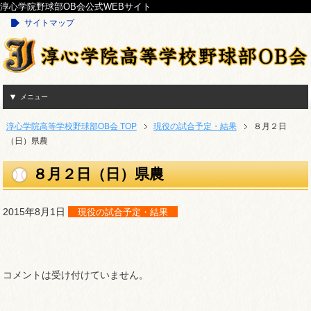
淳心学院野球部OB会公式WEBサイト
サイトマップ
メニュー
淳心学院高等学校野球部OB会 TOP
現役の試合予定・結果
８月２日
（日）県農
８月２日（日）県農
2015年8月1日
現役の試合予定・結果
コメントは受け付けていません。